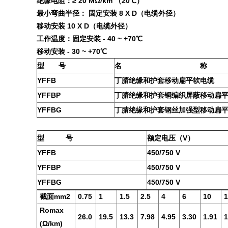
绝缘电阻：≥ 20 MΩ/km （20℃）
最小弯曲半径： 固定安装 8 X D（电缆外径）
移动安装 10 X D（电缆外径）
工作温度：固定安装 - 40 ~ +70℃
移动安装 - 30 ~ +70℃
型 号
名 称
YFFB
丁腈绝缘和护套移动扁平软电缆
YFFBP
丁腈绝缘和护套铜编织屏蔽移动扁
YFFBG
丁腈绝缘和护套钢丝加强型移动扁
型 号
额定电压（V）
YFFB
450/750 V
YFFBP
450/750 V
YFFBG
450/750 V
截面mm2
0.75
1
1.5
2.5
4
6
10
1
Romax
26.0
19.5
13.3
7.98
4.95
3.30
1.91
1
(Ω/km)