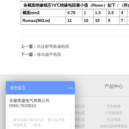
各截面绝缘线芯70℃绝缘电阻最小值（Rimin）如下：（符合GB
截面mm2
0.75
1
1.5
2.5
4
Romax(MΩ.m)
11
10
10
9
7
上一篇：
抗拉耐弯曲扁电缆
下一篇：
移动扁平电缆
公司介绍
产品中心
请您留言
安徽青盛电气有限公司
0550-7533810
公司简介
拖链电缆
控制电缆
公司优势
补偿电缆
计算机电缆
企业实景
光伏电缆
抗拉电缆
资质荣誉
防腐电缆
低烟无卤阻燃电缆