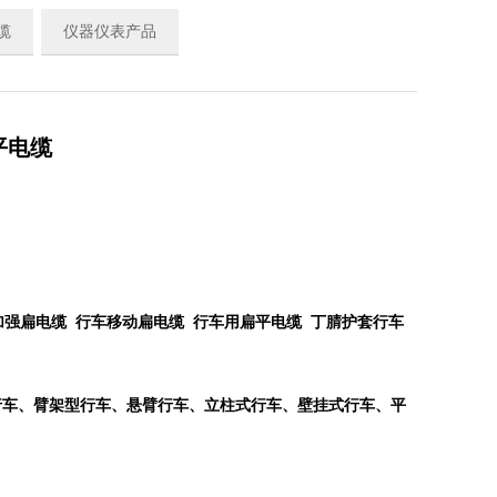
缆
仪器仪表产品
扁平电缆
B钢丝加强扁电缆 行车移动扁电缆 行车用扁平电缆 丁腈护套行车
行车、臂架型行车、悬臂行车、立柱式行车、壁挂式行车、平