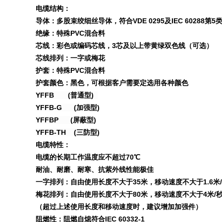
电缆结构：
导体：多股束绞细丝导体，符合VDE 0295及IEC 60288第5
绝缘：特殊PVC混合料
芯线：彩色或编码芯线，3芯及以上带黄绿双色线（可选）
芯线排列：一字或梅花
护套：特殊PVC混合料
护套颜色：黑色，可根据客户需要定选用各种颜色
YFFB (普通型)
YFFB-G (加强型)
YFFBP (屏蔽型)
YFFB-TH (三防型)
电缆特性：
电缆的长期工作温度应不超过70℃
耐油、耐磨、耐寒、抗紫外线性能极佳
一字排列：自由使用长度不大于35米，移动速度不大于1.6米
梅花排列：自由使用长度不大于80米，移动速度不大于4米/
（超过上述使用长度和移动速度时，建议增加加强件）
阻燃性：阻燃自熄符合IEC 60332-1