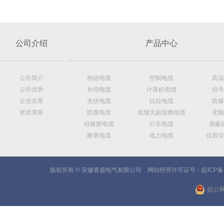
公司介绍
产品中心
公司简介
拖链电缆
控制电缆
高温
公司优势
补偿电缆
计算机电缆
信号
企业实景
光伏电缆
抗拉电缆
防爆
资质荣誉
防腐电缆
低烟无卤阻燃电缆
变频
硅橡胶电缆
行车电缆
屏蔽
耐寒电缆
电力电缆
仪器仪
版权所有 © 安徽青盛电气有限公司 网站经营许可证号：
皖ICP备
皖公网安