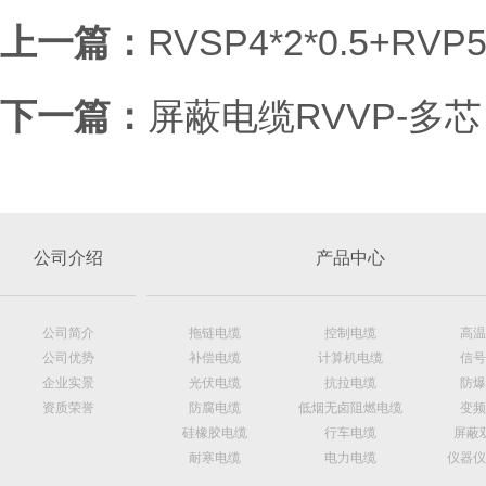
上一篇：
RVSP4*2*0.5+RV
下一篇：
屏蔽电缆RVVP-多芯
公司介绍
产品中心
公司简介
拖链电缆
控制电缆
高温
公司优势
补偿电缆
计算机电缆
信号
企业实景
光伏电缆
抗拉电缆
防爆
资质荣誉
防腐电缆
低烟无卤阻燃电缆
变频
硅橡胶电缆
行车电缆
屏蔽
耐寒电缆
电力电缆
仪器仪