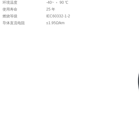
环境温度
-40~ ﹢ 90 ℃
使用寿命
25 年
燃烧等级
IEC60332-1-2
导体直流电阻
≤1.95Ω/km