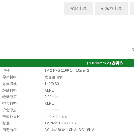
变频电缆
硅橡胶电缆
(
1 ×
10mm 2 )
说明书
型号
TV 2 PFG 1169 1 × 10mm 2
导体材料
绞合镀锡铜
导体组成
142/0.30
绝缘材料
XLPE
绝缘厚度
0.90 mm
护套材料
XLPE
护套厚度
0.90 mm
护套外直径
9.00 ± 0.2mm
标准
TV 2Pfg 1169 08.07
额定电压
AC Uo/U0.6~1.0KV , DC1.8KV