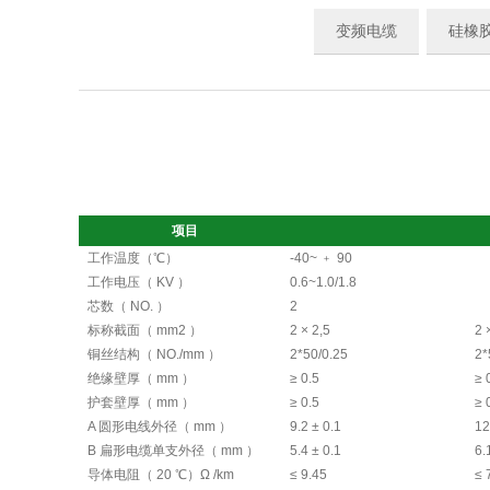
变频电缆
硅橡
项目
工作温度（℃）
-40~ ﹢ 90
工作电压（ KV ）
0.6~1.0/1.8
芯数（ NO. ）
2
标称截面（ mm2 ）
2 × 2,5
2 
铜丝结构（ NO./mm ）
2*50/0.25
2*
绝缘壁厚（ mm ）
≥ 0.5
≥ 
护套壁厚（ mm ）
≥ 0.5
≥ 
A 圆形电线外径（ mm ）
9.2 ± 0.1
12
B 扁形电缆单支外径（ mm ）
5.4 ± 0.1
6.
导体电阻（ 20 ℃）Ω /km
≤ 9.45
≤ 