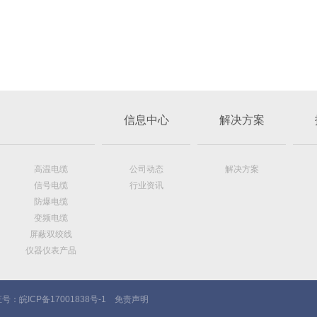
信息中心
解决方案
高温电缆
公司动态
解决方案
信号电缆
行业资讯
防爆电缆
变频电缆
屏蔽双绞线
仪器仪表产品
证号：
皖ICP备17001838号-1
免责声明