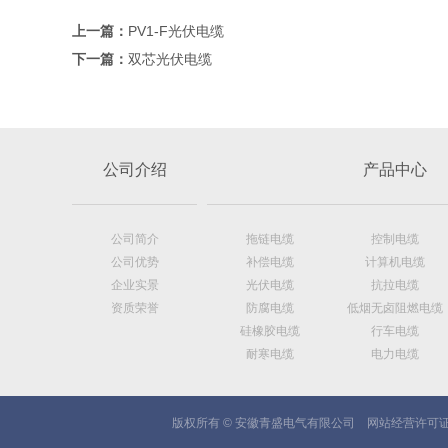
上一篇：
PV1-F光伏电缆
下一篇：
双芯光伏电缆
公司介绍
产品中心
公司简介
拖链电缆
控制电缆
公司优势
补偿电缆
计算机电缆
企业实景
光伏电缆
抗拉电缆
资质荣誉
防腐电缆
低烟无卤阻燃电缆
硅橡胶电缆
行车电缆
耐寒电缆
电力电缆
版权所有 © 安徽青盛电气有限公司 网站经营许可