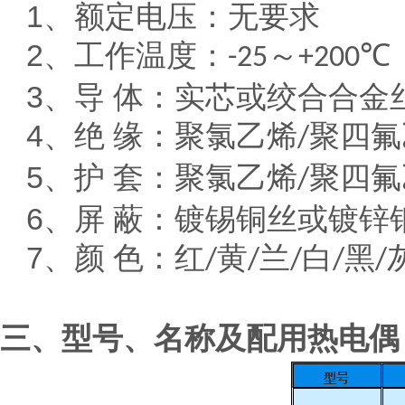
1
、额定电压：无要求
2
、工作温度：
～
℃
-25
+200
3
、导 体：实芯或绞合合金
4
、绝 缘：聚氯乙烯
聚四氟
/
5
、护 套：聚氯乙烯
聚四氟
/
6
、屏 蔽：镀锡铜丝或镀锌
7
、颜 色：红
黄
兰
白
黑
/
/
/
/
/
三、型号、名称及配用热电偶