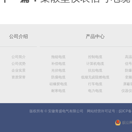
公司介绍
产品中心
公司简介
拖链电缆
控制电缆
高温
公司优势
补偿电缆
计算机电缆
信号
企业实景
光伏电缆
抗拉电缆
防爆
资质荣誉
防腐电缆
低烟无卤阻燃电缆
变频
硅橡胶电缆
行车电缆
屏蔽
耐寒电缆
电力电缆
仪器仪
版权所有 © 安徽青盛电气有限公司 网站经营许可证号：
皖ICP备
皖公网安