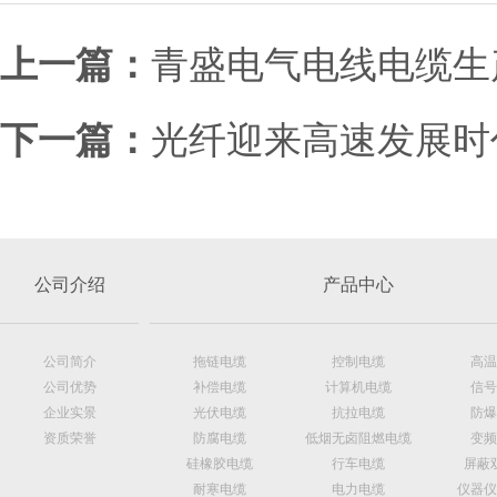
上一篇：
青盛电气电线电缆生
下一篇：
光纤迎来高速发展时
公司介绍
产品中心
公司简介
拖链电缆
控制电缆
高温
公司优势
补偿电缆
计算机电缆
信号
企业实景
光伏电缆
抗拉电缆
防爆
资质荣誉
防腐电缆
低烟无卤阻燃电缆
变频
硅橡胶电缆
行车电缆
屏蔽
耐寒电缆
电力电缆
仪器仪