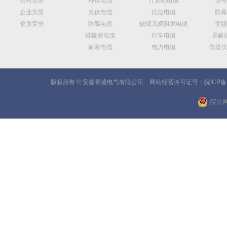
公司优势
补偿电缆
计算机电缆
信号
企业实景
光伏电缆
抗拉电缆
防爆
资质荣誉
防腐电缆
低烟无卤阻燃电缆
变频
硅橡胶电缆
行车电缆
屏蔽
耐寒电缆
电力电缆
仪器仪
版权所有 © 安徽青盛电气有限公司 网站经营许可证号：
皖ICP备
皖公网安